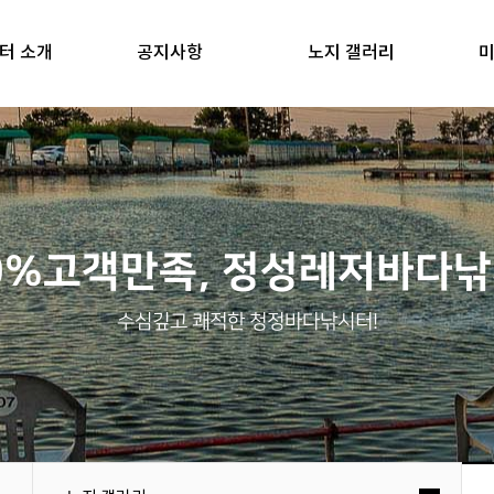
터 소개
공지사항
노지 갤러리
미
0%고객만족, 정성레저바다
수심깊고 쾌적한 청정바다낚시터!