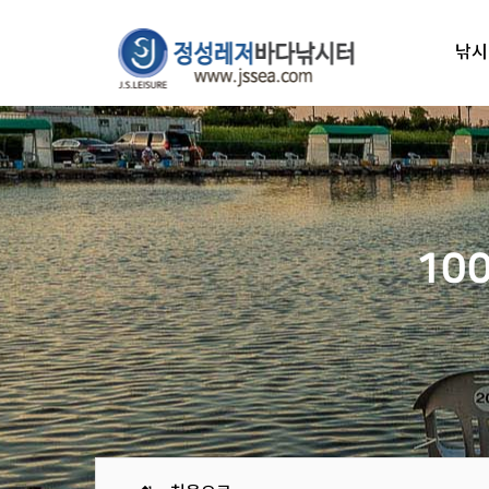
낚시
10