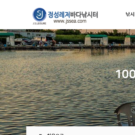
낚시
10