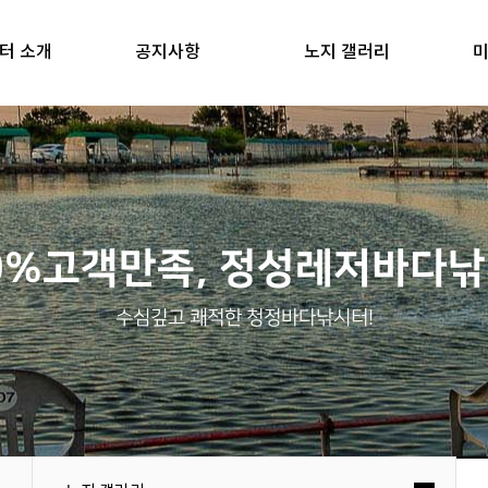
터 소개
공지사항
노지 갤러리
미
0%고객만족, 정성레저바다
수심깊고 쾌적한 청정바다낚시터!