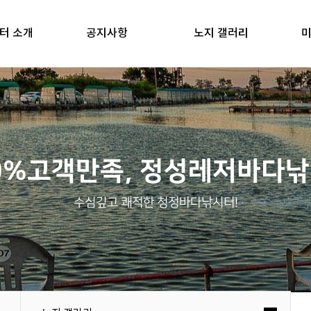
터 소개
공지사항
노지 갤러리
미
0%고객만족, 정성레저바다
수심깊고 쾌적한 청정바다낚시터!