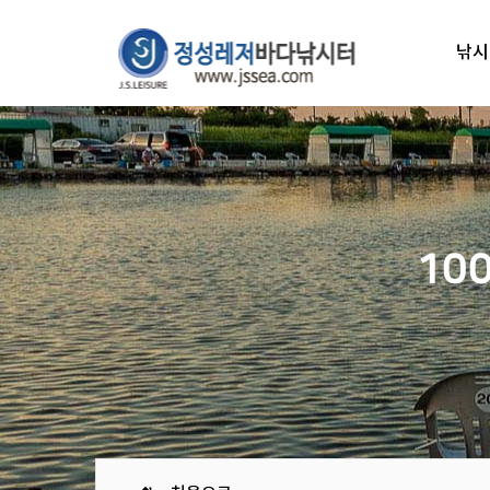
낚시
10