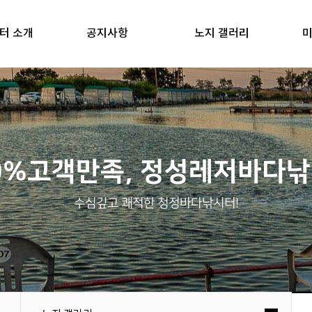
터 소개
공지사항
노지 갤러리
미
0%고객만족, 정성레저바다
수심깊고 쾌적한 청정바다낚시터!