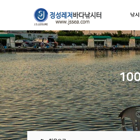
낚시
10