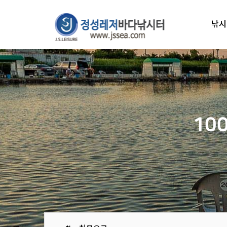
낚시
10