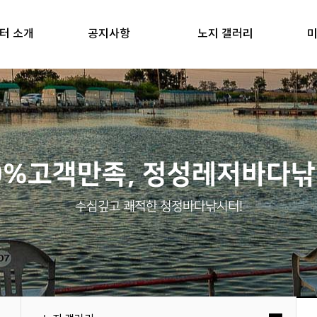
터 소개
공지사항
노지 갤러리
미
0%고객만족, 정성레저바다
수심깊고 쾌적한 청정바다낚시터!