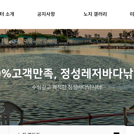
터 소개
공지사항
노지 갤러리
미
0%고객만족, 정성레저바다
수심깊고 쾌적한 청정바다낚시터!