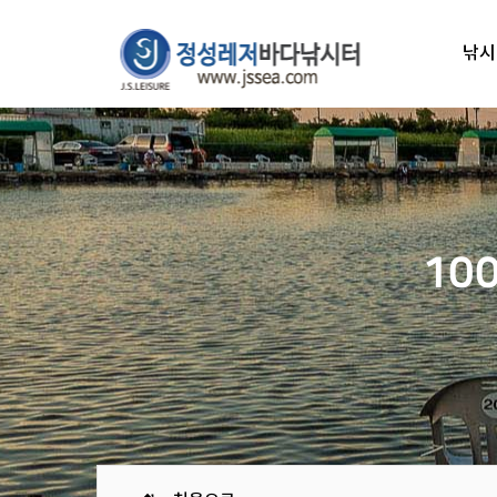
낚시
10