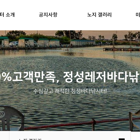
터 소개
공지사항
노지 갤러리
미
0%고객만족, 정성레저바다
수심깊고 쾌적한 청정바다낚시터!