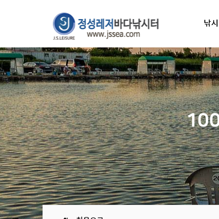
낚시
10