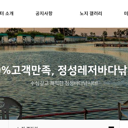
터 소개
공지사항
노지 갤러리
미
0%고객만족, 정성레저바다
수심깊고 쾌적한 청정바다낚시터!