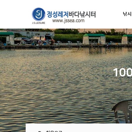
낚시
10