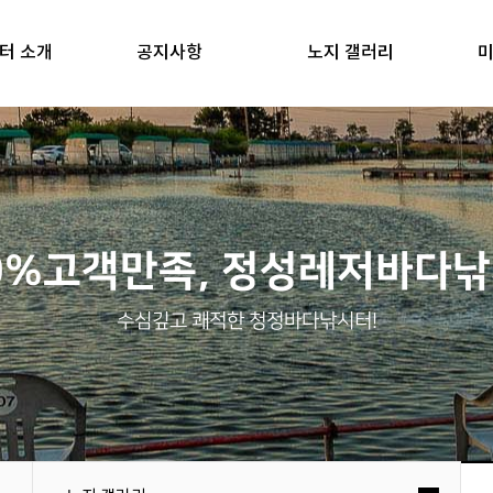
터 소개
공지사항
노지 갤러리
미
0%고객만족, 정성레저바다
수심깊고 쾌적한 청정바다낚시터!