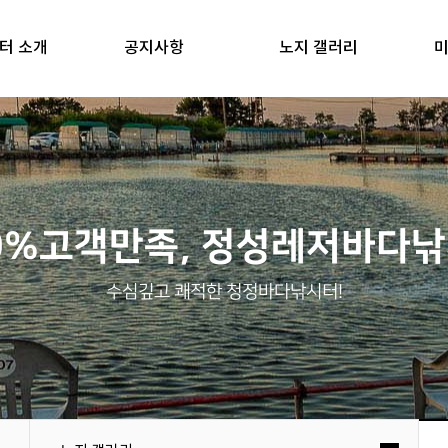
터 소개
공지사항
노지 갤러리
미
0%고객만족, 정성레저바다
수심깊고 쾌적한 청정바다낚시터!