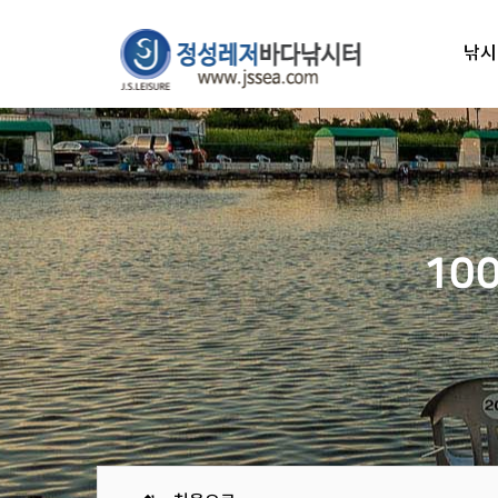
낚시
10