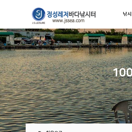
낚시
10