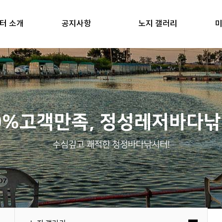
터 소개
공지사항
노지 갤러리
미
0%고객만족, 정성레저바다
수심깊고 쾌적한 청정바다낚시터!