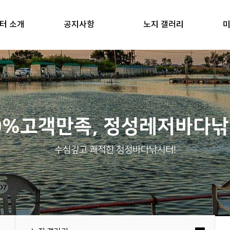
터 소개
공지사항
노지 갤러리
미
0%고객만족, 정성레저바다
수심깊고 쾌적한 청정바다낚시터!