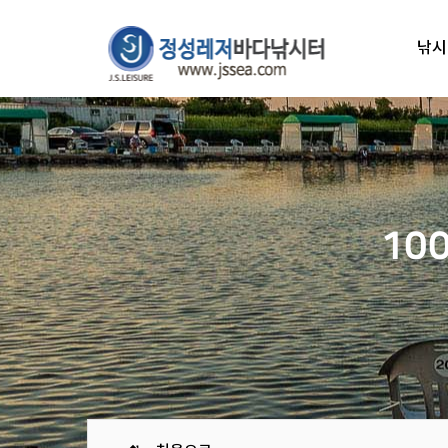
낚시
10