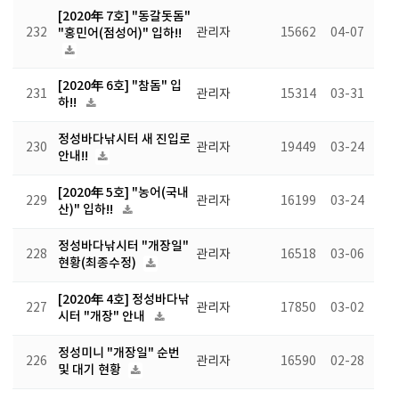
[2020年 7호] "동갈돗돔"
232
"홍민어(점성어)" 입하!!
관리자
15662
04-07
[2020年 6호] "참돔" 입
231
관리자
15314
03-31
하!!
정성바다낚시터 새 진입로
230
관리자
19449
03-24
안내!!
[2020年 5호] "농어(국내
229
관리자
16199
03-24
산)" 입하!!
정성바다낚시터 "개장일"
228
관리자
16518
03-06
현황(최종수정)
[2020年 4호] 정성바다낚
227
관리자
17850
03-02
시터 "개장" 안내
정성미니 "개장일" 순번
226
관리자
16590
02-28
및 대기 현황