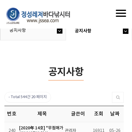
Togg
navig
공지사항
공지사항
공지사항
Total 544건
20 페이지
번호
제목
글쓴이
조회
날짜
[2020年 14호] "무점매가
240
관리자
16911
05-26