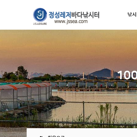
낚시
10