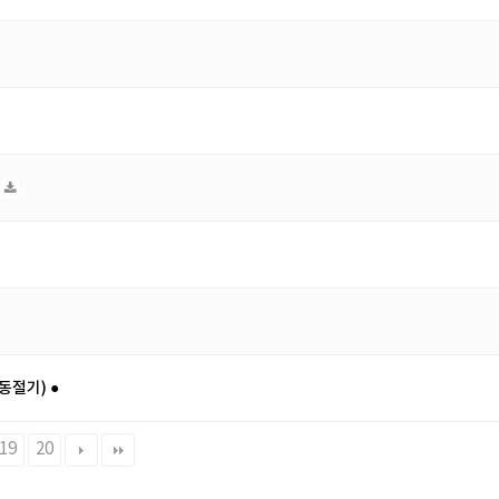
동절기) ●
19
20