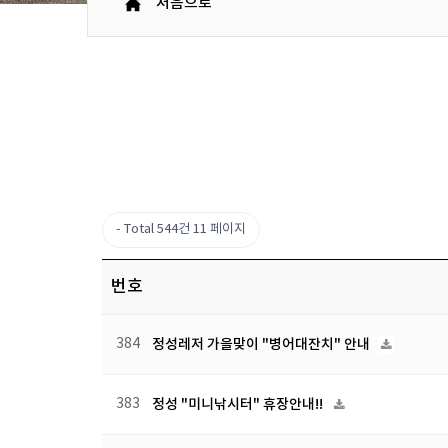
처음으로
Total 544건
11 페이지
번호
384
정성레저 가을맞이 "병어대잔치" 안내
383
정성 "미니낚시터" 휴장안내!!