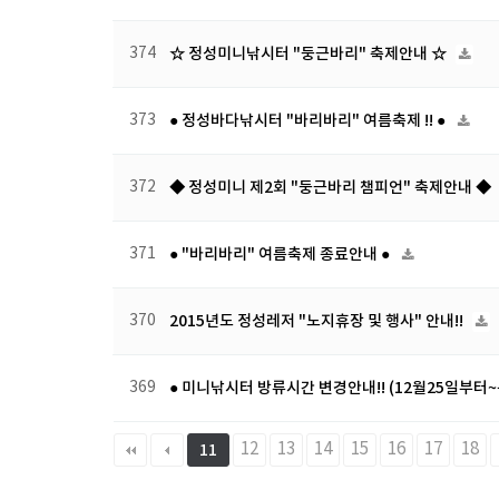
374
☆ 정성미니낚시터 "둥근바리" 축제안내 ☆
373
● 정성바다낚시터 "바리바리" 여름축제 !! ●
372
◆ 정성미니 제2회 "둥근바리 챔피언" 축제안내 ◆
371
● "바리바리" 여름축제 종료안내 ●
370
2015년도 정성레저 "노지휴장 및 행사" 안내!!
369
● 미니낚시터 방류시간 변경안내!! (12월25일부터~
다음
맨끝
12
13
14
15
16
17
18
11