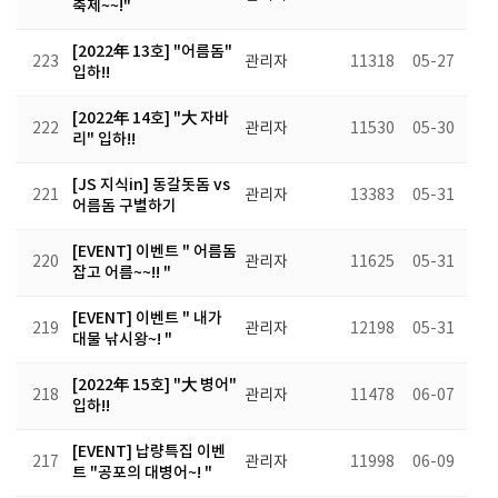
축제~~!"
[2022年 13호] "어름돔"
223
관리자
11318
05-27
입하!!
[2022年 14호] "大 자바
222
관리자
11530
05-30
리" 입하!!
[JS 지식in] 동갈돗돔 vs
221
관리자
13383
05-31
어름돔 구별하기
[EVENT] 이벤트 " 어름돔
220
관리자
11625
05-31
잡고 어름~~!! "
[EVENT] 이벤트 " 내가
219
관리자
12198
05-31
대물 낚시왕~! "
[2022年 15호] "大 병어"
218
관리자
11478
06-07
입하!!
[EVENT] 납량특집 이벤
217
관리자
11998
06-09
트 "공포의 대병어~! "