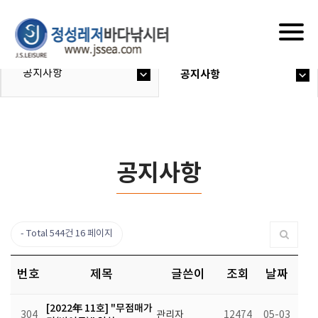
Togg
navig
공지사항
공지사항
공지사항
Total 544건
16 페이지
번호
제목
글쓴이
조회
날짜
[2022年 11호] "무점매가
304
관리자
12474
05-03