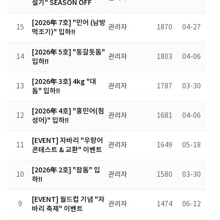
절기" SEASON OFF
[2026年 7호] "민어 (남방
15
관리자
1870
04-27
먹조기)" 입하!!
[2026年 5호] "동갈돗돔"
14
관리자
1803
04-06
입하!!
[2026年 3호] 4kg "대
13
관리자
1787
03-30
돔" 입하!!
[2026年 4호] "홍민어(점
12
관리자
1681
04-06
성어)" 입하!!
[EVENT] 자바리 "우량어
11
관리자
1649
05-18
콘테스트 & 교환" 이벤트
[2026年 2호] "참돔" 입
10
관리자
1580
03-30
하!!
[EVENT] 월드컵 기념 "자
9
관리자
1474
06-12
바리 축제" 이벤트