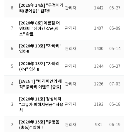
[2026年 14호] "무점매가
8
관리자
1442
05-27
리(병어돔)" 입하!!
[2026年 8호] 여름철 더
7
위대비 "에어컨 살균,청
관리자
1407
05-09
소" 완료
[2026年 10호] "자바리"
6
관리자
1400
05-14
입하!!
[2026年 13호] "자바리
5
관리자
1244
05-27
(小)" 입하!!
[EVENT] "바리비안의 해
4
관리자
1226
07-03
적" 붉바리 이벤트 [종료]
[2026年 11호] 정성레저
3
"고유가 피해지원금" 사용
관리자
1193
05-18
처
[2026年 15호] "붉퉁돔
2
관리자
981
06-19
(홍돔)" 입하!!