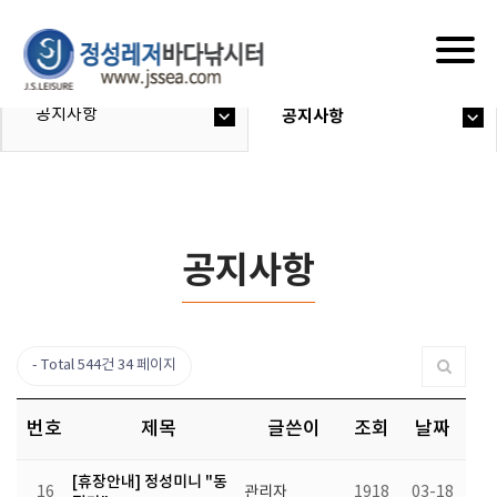
Togg
navig
공지사항
공지사항
공지사항
Total 544건
34 페이지
번호
제목
글쓴이
조회
날짜
[휴장안내] 정성미니 "동
16
관리자
1918
03-18