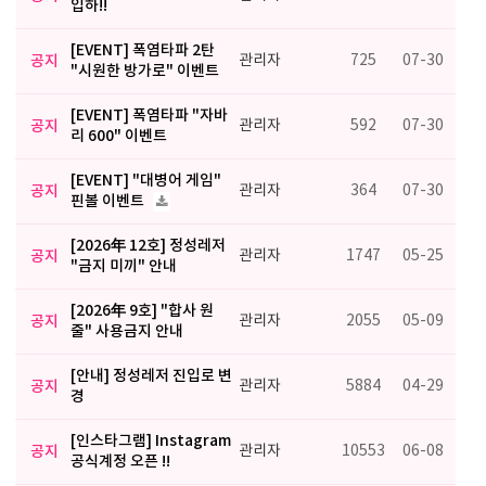
입하!!
[EVENT] 폭염타파 2탄
공지
관리자
725
07-30
"시원한 방가로" 이벤트
[EVENT] 폭염타파 "자바
공지
관리자
592
07-30
리 600" 이벤트
[EVENT] "대병어 게임"
공지
관리자
364
07-30
핀볼 이벤트
[2026年 12호] 정성레저
공지
관리자
1747
05-25
"금지 미끼" 안내
[2026年 9호] "합사 원
공지
관리자
2055
05-09
줄" 사용금지 안내
[안내] 정성레저 진입로 변
공지
관리자
5884
04-29
경
[인스타그램] Instagram
공지
관리자
10553
06-08
공식계정 오픈 !!