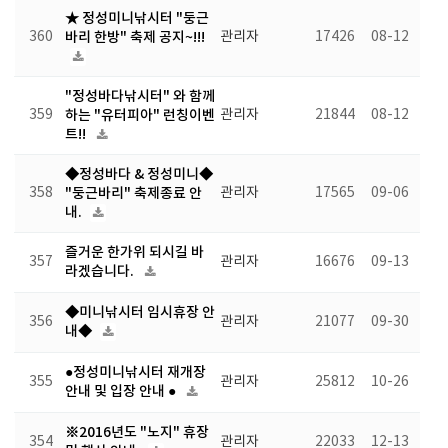
★ 정성미니낚시터 "둥근
360
바리 한방" 축제 공지~!!!
관리자
17426
08-12
"정성바다낚시터" 와 함께
359
하는 "유터피아" 런칭이벤
관리자
21844
08-12
트!!
◆정성바다 & 정성미니◆
358
"둥근바리" 축제종료 안
관리자
17565
09-06
내.
즐거운 한가위 되시길 바
357
관리자
16676
09-13
라겠습니다.
◆미니낚시터 임시휴장 안
356
관리자
21077
09-30
내◆
●정성미니낚시터 재개장
355
관리자
25812
10-26
안내 및 입장 안내 ●
※2016년도 "노지" 휴장
354
관리자
22033
12-13