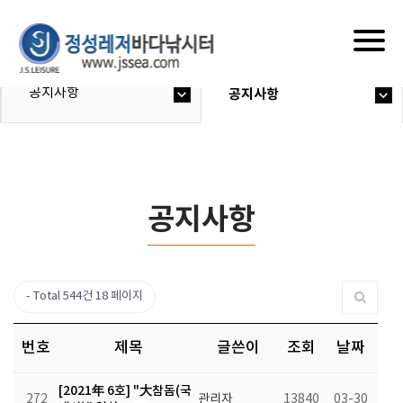
Togg
navig
공지사항
공지사항
공지사항
Total 544건
18 페이지
번호
제목
글쓴이
조회
날짜
[2021年 6호] "大참돔(국
272
관리자
13840
03-30