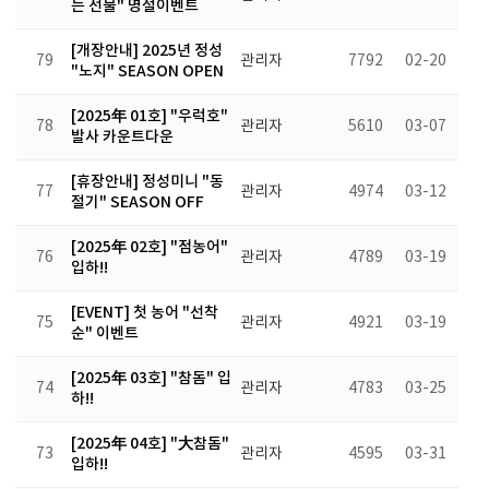
는 선물" 명절이벤트
[개장안내] 2025년 정성
79
관리자
7792
02-20
"노지" SEASON OPEN
[2025年 01호] "우럭호"
78
관리자
5610
03-07
발사 카운트다운
[휴장안내] 정성미니 "동
77
관리자
4974
03-12
절기" SEASON OFF
[2025年 02호] "점농어"
76
관리자
4789
03-19
입하!!
[EVENT] 첫 농어 "선착
75
관리자
4921
03-19
순" 이벤트
[2025年 03호] "참돔" 입
74
관리자
4783
03-25
하!!
[2025年 04호] "大참돔"
73
관리자
4595
03-31
입하!!