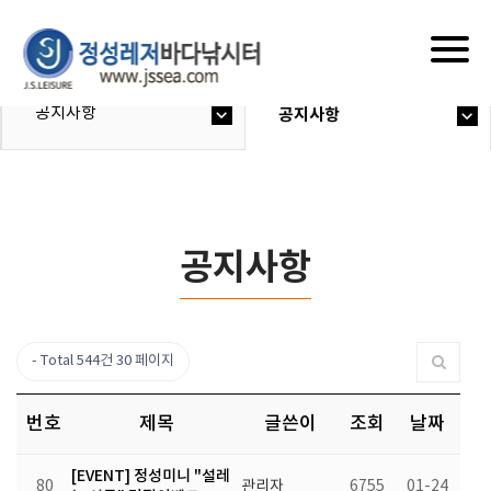
Togg
navig
공지사항
공지사항
공지사항
Total 544건
30 페이지
번호
제목
글쓴이
조회
날짜
[EVENT] 정성미니 "설레
80
관리자
6755
01-24