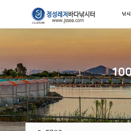
낚시
10