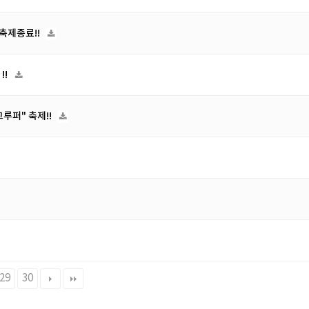
" 축제종료!!
!!
 그루퍼" 축제!!
29
30