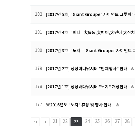
182
[2017년 5호] "Giant Grouper 자이언트 그루퍼
181
[2017년 4호] "미니" 大돌돔,大병어,大민어 大잔치 
180
[2017년 3호] "노지" "Giant Grouper 자이언트
179
[2017년 2호] 정성미니낚시터 "단체행사" 안내
178
[2017년 1호] 정성바다낚시터 "노지" 개장안내
177
※2016년도 "노지" 휴장 및 행사 안내.
다음
맨끝
21
22
24
25
26
27
28
23