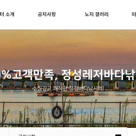
터 소개
공지사항
노지 갤러리
미
0%고객만족, 정성레저바다
수심깊고 쾌적한 청정바다낚시터!