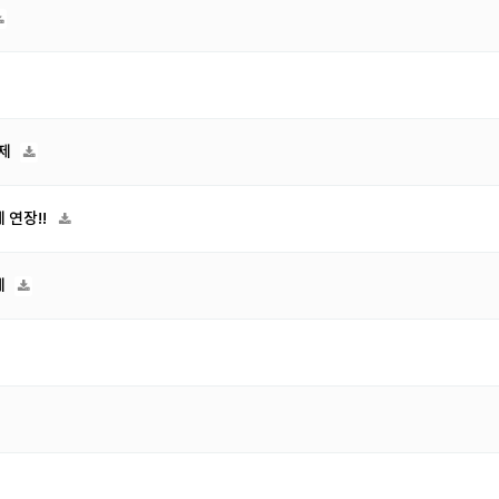
축제
 연장!!
제