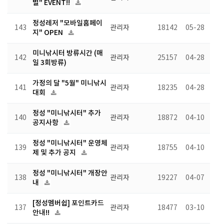
벌" EVENT!!
정성레저 "모바일홈페이
143
관리자
18142
05-28
지" OPEN
미니낚시터 방류시간 (매
142
관리자
25157
04-28
일 3회방류)
가정의 달 "5월" 미니낚시
141
관리자
18235
04-28
대회
정성 "미니낚시터" 추가
140
관리자
18872
04-10
공지사항
정성 "미니낚시터" 운영체
139
관리자
18755
04-10
제 및 추가 공지
정성 "미니낚시터" 개장안
138
관리자
19227
04-07
내
[정성멤버쉽] 포인트카드
137
관리자
18477
03-10
안내!!