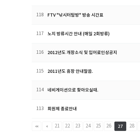
118
FTV "낚시터탐방" 방송 시간표
117
노지 방류시간 안내 (매일 2회방류)
116
2012년도 개장소식 및 입어료인상공지
115
2011년도 휴장 안내말씀.
114
네비게이션으로 찾아오실때.
113
회원제 종료안내
다음
맨끝
21
22
23
24
25
26
28
27