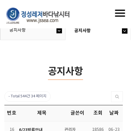
Togg
navig
공지사항
공지사항
공지사항
Total 544건
34 페이지
번호
제목
글쓴이
조회
날짜
16
6/23방류안내
관리자
18586
06-23