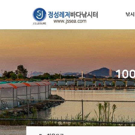
낚시
10