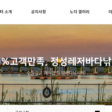
터 소개
공지사항
노지 갤러리
미
0%고객만족, 정성레저바다
수심깊고 쾌적한 청정바다낚시터!