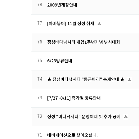
78
2009년개장안내
77
[아빠붕어] 11월 정성 취재
76
정성바다낚시터 개업1주년기념 낚시대회
75
6/23방류안내
74
★ 정성바다낚시터 "둥근바리" 축제안내 ★
73
[7/27~8/11] 휴가철 방류안내
72
정성 "미니낚시터" 운영체제 및 추가 공지
71
네비게이션으로 찾아오실때.