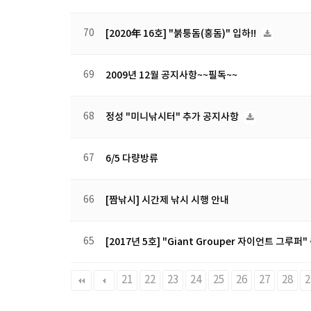
70
[2020年 16호] "붉퉁돔(홍돔)" 입하!!
69
2009년 12월 공지사항~~필독~~
68
정성 "미니낚시터" 추가 공지사항
67
6/5 다량방류
66
[짬낚시] 시간제 낚시 시행 안내
65
[2017년 5호] "Giant Grouper 자이언트 그루퍼
다음
맨끝
21
22
23
24
25
26
27
28
2