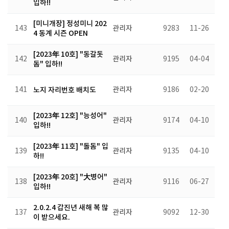
입하!!
[미니개장] 정성미니 202
143
관리자
9283
11-26
4 동계 시즌 OPEN
[2023年 10호] "동갈돗
142
관리자
9195
04-04
돔" 입하!!
141
노지 자리번호 배치도
관리자
9186
02-20
[2023年 12호] "능성어"
140
관리자
9174
04-10
입하!!
[2023年 11호] "돌돔" 입
139
관리자
9135
04-10
하!!
[2023年 20호] "大병어"
138
관리자
9116
06-27
입하!!
2.0.2.4 갑진년 새해 복 많
137
관리자
9092
12-30
이 받으세요.