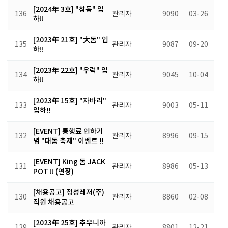
[2024年 3호] "참돔" 입
136
관리자
9090
03-26
하!!
[2023年 21호] "大돔" 입
135
관리자
9087
09-20
하!!
[2023年 22호] "우럭" 입
134
관리자
9045
10-04
하!!
[2023年 15호] "자바리"
133
관리자
9003
05-11
입하!!
[EVENT] 통행료 인하기
132
관리자
8996
09-15
념 "대돔 축제" 이벤트 !!
[EVENT] King 돔 JACK
131
관리자
8986
05-13
POT !! (연장)
[채용공고] 정성레저(주)
130
관리자
8860
02-08
직원 채용공고
[2023年 25호] 추우니까