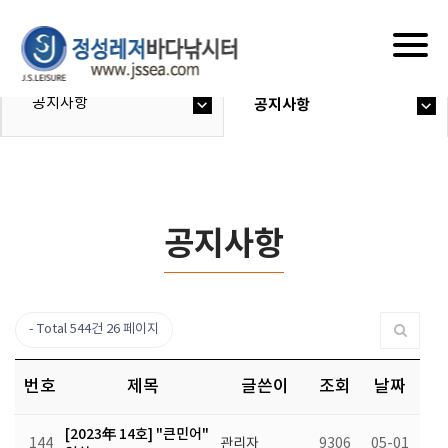
Togg
navig
공지사항
공지사항
공지사항
Total 544건
26 페이지
번호
제목
글쓴이
조회
날짜
[2023年 14호] "큰민어"
144
관리자
9306
05-01