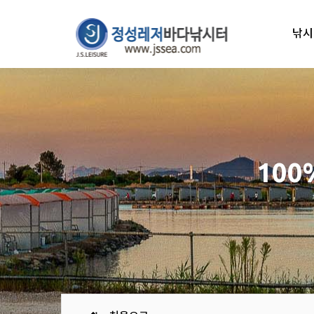
낚시
10