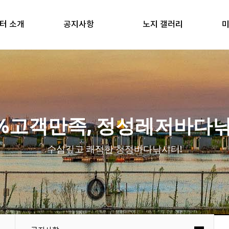
터 소개
공지사항
노지 갤러리
미
0%고객만족, 정성레저바다
수심깊고 쾌적한 청정바다낚시터!