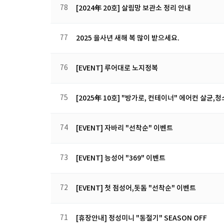
78
[2024年 20호] 살림망 보관소 정리 안내
77
2025 을사년 새해 복 많이 받으세요.
76
[EVENT] 루어대로 노지정복
75
[2025年 10호] "방가로, 컨테이너" 에어컨 살균,청
74
[EVENT] 자바리 "선착순" 이벤트
73
[EVENT] 능성어 "369" 이벤트
72
[EVENT] 첫 점성어,돗돔 "선착순" 이벤트
71
[휴장안내] 정성미니 "동절기" SEASON OFF