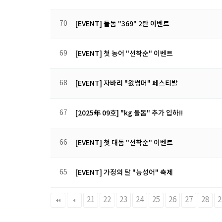
70
[EVENT] 돌돔 "369" 2탄 이벤트
69
[EVENT] 첫 농어 "선착순" 이벤트
68
[EVENT] 자바리 "왔썸머" 페스티발
67
[2025年 09호] "kg 돌돔" 추가 입하!!
66
[EVENT] 첫 대돔 "선착순" 이벤트
65
[EVENT] 가정의 달 "능성어" 축제
다음
맨끝
21
22
23
24
25
26
27
28
2