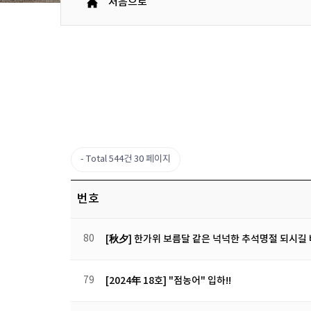
처음으로
Total 544건
30 페이지
번호
80
[秋夕] 한가위 보름달 같은 넉넉한 추석명절 되시길
79
[2024年 18호] "점농어" 입하!!