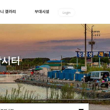
니 갤러리
부대시설
Login
낚시터