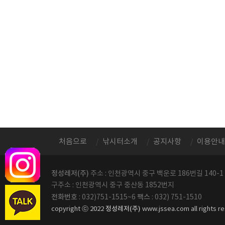
처음으로
낚시터소개
공지사항
이용안내
정성레저(주)
주소 : 인천광역시 중구 백운로 186번길 140-1
구주소 : 인천광역시 중구 중산동 1852번지
전화번호
팩스
: 032)751-1515~6
: 032) 751-1510
정성레저(주)
copyright ⓒ 2022
www.jssea.com all rights r