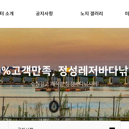
터 소개
공지사항
노지 갤러리
미
0%고객만족, 정성레저바다
수심깊고 쾌적한 청정바다낚시터!