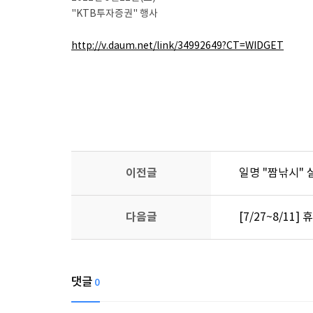
"KTB투자증권" 행사
http://v.daum.net/link/34992649?CT=WIDGET
이전글
일명 "짬낚시" 
다음글
[7/27~8/11
댓글
0