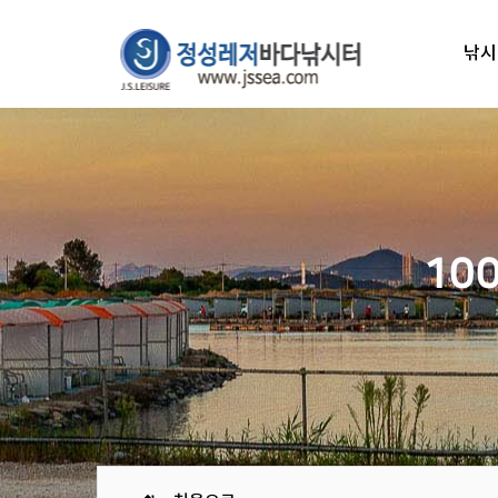
낚시
10