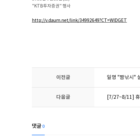
"KTB투자증권" 행사
http://v.daum.net/link/34992649?CT=WIDGET
이전글
일명 "짬낚시" 
다음글
[7/27~8/11
댓글
0