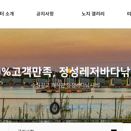
터 소개
공지사항
노지 갤러리
미
0%고객만족, 정성레저바다
수심깊고 쾌적한 청정바다낚시터!