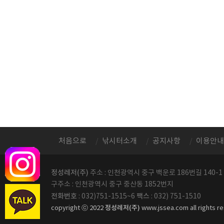
처음으로
낚시터소개
공지사항
이용안내
정성레저(주)
주소 : 인천광역시 중구 백운로 186번길 140-1
구주소 : 인천광역시 중구 중산동 1852번지
전화번호
팩스
: 032)751-1515~6
: 032) 751-1510
정성레저(주)
copyright ⓒ 2022
www.jssea.com all rights r