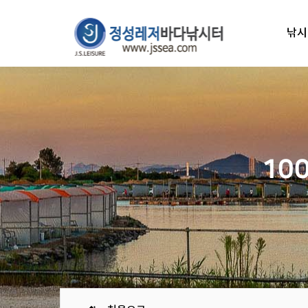
낚시
10