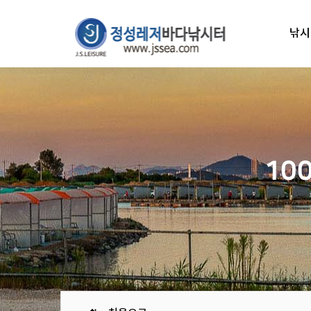
낚시
10