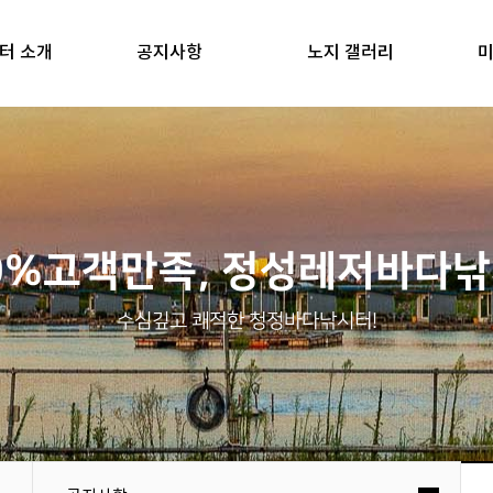
터 소개
공지사항
노지 갤러리
미
0%고객만족, 정성레저바다
수심깊고 쾌적한 청정바다낚시터!