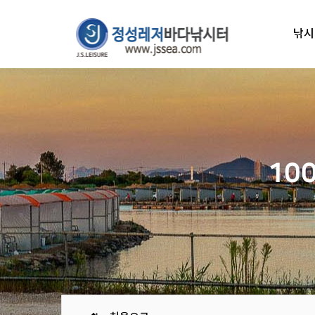
낚시
10