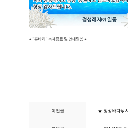
● "혼바리" 축제종료 및 안내말씀 ●
이전글
★ 정성바다낚시