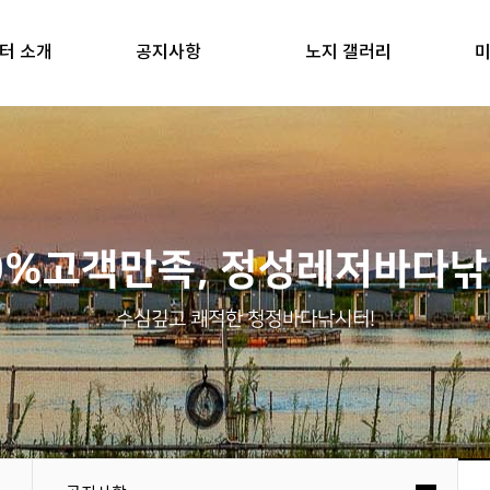
터 소개
공지사항
노지 갤러리
미
0%고객만족, 정성레저바다
수심깊고 쾌적한 청정바다낚시터!