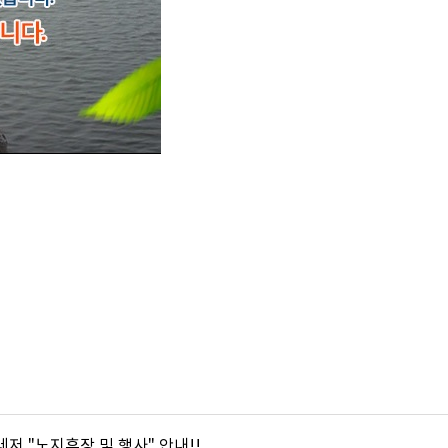
레저 "노지휴장 및 행사" 안내!!