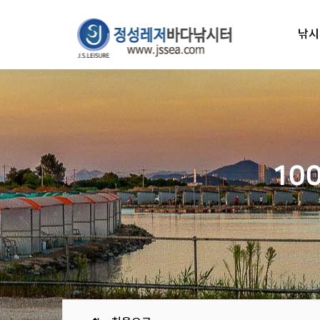
낚시
10