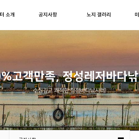
터 소개
공지사항
노지 갤러리
미
0%고객만족, 정성레저바다
수심깊고 쾌적한 청정바다낚시터!