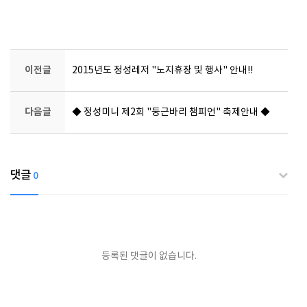
이전글
2015년도 정성레저 "노지휴장 및 행사" 안내!!
다음글
◆ 정성미니 제2회 "둥근바리 챔피언" 축제안내 ◆
댓글
0
등록된 댓글이 없습니다.