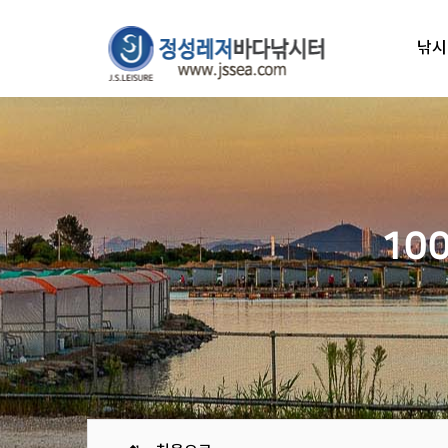
낚시
10