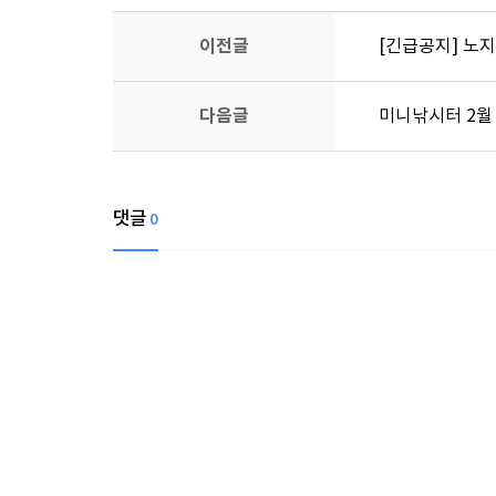
이전글
[긴급공지] 노지
다음글
미니낚시터 2월 5
댓글
0