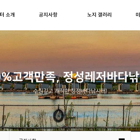
터 소개
공지사항
노지 갤러리
미
0%고객만족, 정성레저바다
수심깊고 쾌적한 청정바다낚시터!