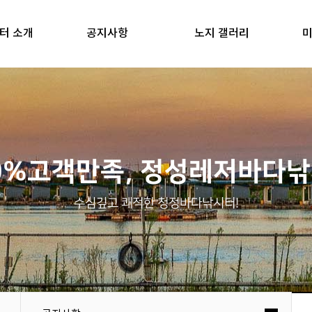
터 소개
공지사항
노지 갤러리
미
0%고객만족, 정성레저바다
수심깊고 쾌적한 청정바다낚시터!