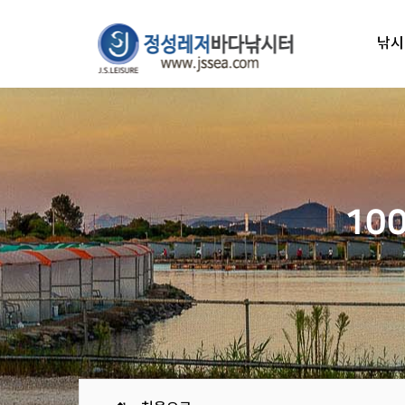
낚시
10