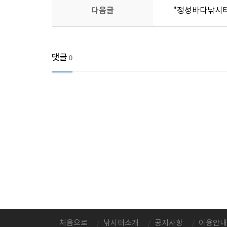
다음글
"정성바다낚시터
댓글
0
처음으로
낚시터소개
공지사항
이용안내