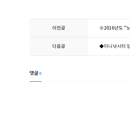
이전글
※2016년도 "
다음글
◆미니낚시터 
댓글
0