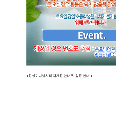
●정성미니낚시터 재개장 안내 및 입장 안내 ●