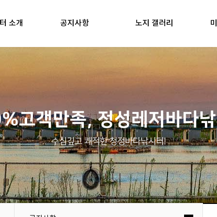
터 소개
공지사항
노지 갤러리
미
0%고객만족, 정성레저바다
수심깊고 쾌적한 청정바다낚시터!