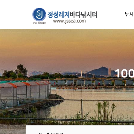
낚시
10