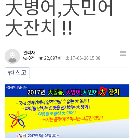
大병어,大민어
大잔치 !!
관리자
0건
22,897회
17-05-26 15:38
신고