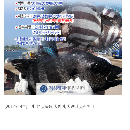
[2017년 4호] "미니" 大돌돔,大병어,大민어 大잔치 !!