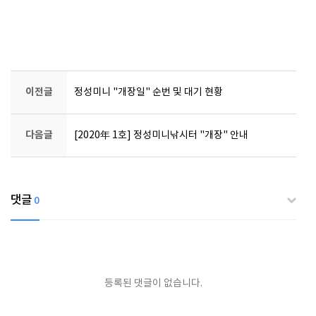
이전글
정성미니 "개장일" 순번 및 대기 현황
다음글
[2020年 1호] 정성미니낚시터 "개장" 안내
댓글
0
등록된 댓글이 없습니다.