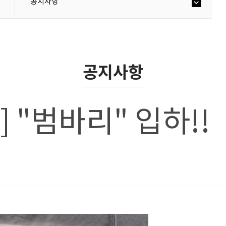
공지사항
공지사항
호] "범바리" 입하!!