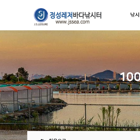
낚시
10