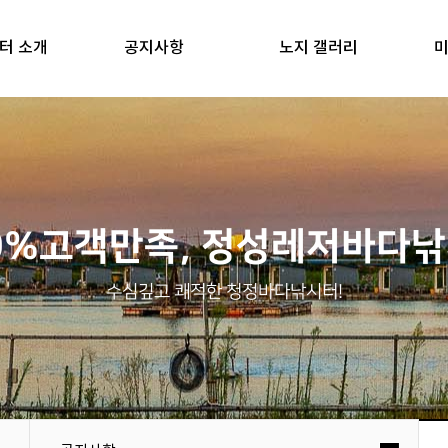
터 소개
공지사항
노지 갤러리
미
0%고객만족, 정성레저바다
수심깊고 쾌적한 청정바다낚시터!