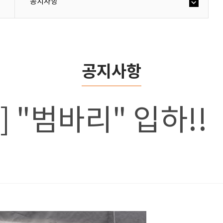
공지사항
공지사항
호] "범바리" 입하!!