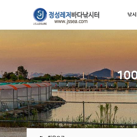
낚시
10