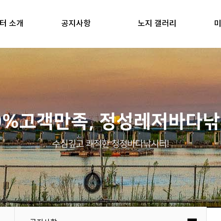
터 소개
공지사항
노지 갤러리
미
0%고객만족, 정성레저바다
수심깊고 쾌적한 청정바다낚시터!