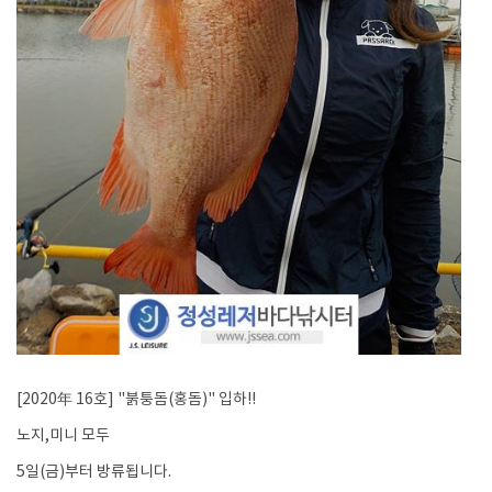
[2020年 16호] "붉퉁돔(홍돔)" 입하!!
노지,미니 모두
5일(금)부터 방류됩니다.