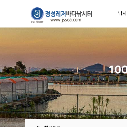
낚시
10