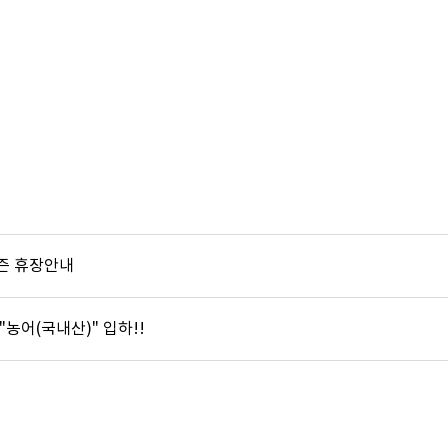
시즌 휴장안내
] "농어(국내산)" 입하!!