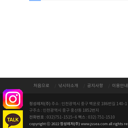
처음으로
낚시터소개
공지사항
이용안내
정성레저(주)
주소 : 인천광역시 중구 백운로 186번길 140-1
구주소 : 인천광역시 중구 중산동 1852번지
전화번호
팩스
: 032)751-1515~6
: 032) 751-1510
정성레저(주)
copyright ⓒ 2022
www.jssea.com all rights r