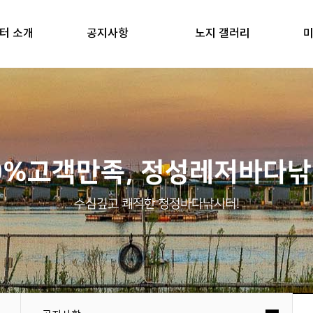
터 소개
공지사항
노지 갤러리
미
0%고객만족, 정성레저바다
수심깊고 쾌적한 청정바다낚시터!