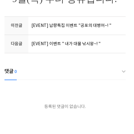
이전글
[EVENT] 납량특집 이벤트 "공포의 대병어~! "
다음글
[EVENT] 이벤트 " 내가 대물 낚시왕~! "
댓글
0
등록된 댓글이 없습니다.