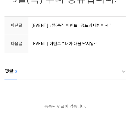
이전글
[EVENT] 납량특집 이벤트 "공포의 대병어~! "
다음글
[EVENT] 이벤트 " 내가 대물 낚시왕~! "
댓글
0
등록된 댓글이 없습니다.