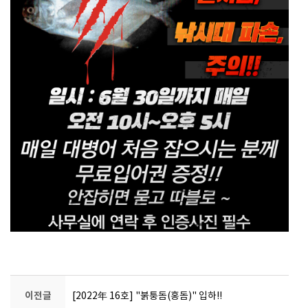
이전글
[2022年 16호] "붉퉁돔(홍돔)" 입하!!