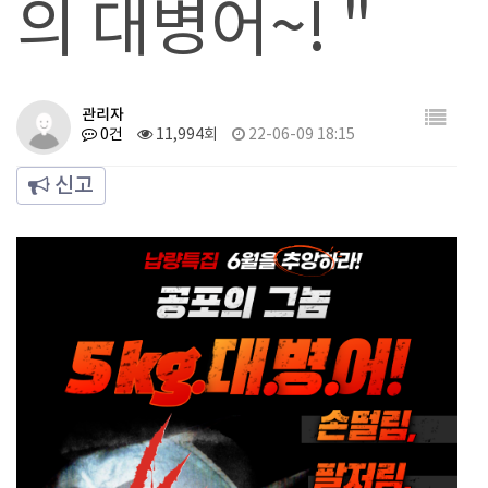
의 대병어~! "
관리자
0건
11,994회
22-06-09 18:15
신고