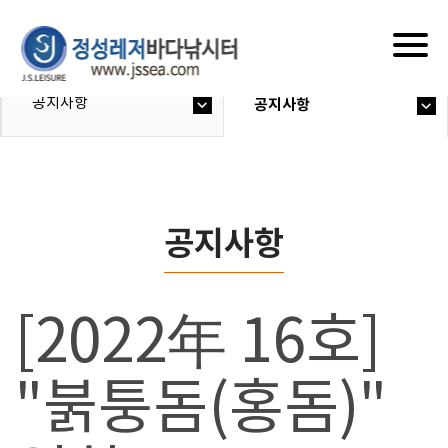
Togg
navig
공지사항
공지사항
공지사항
[2022年 16호]
"붉퉁돔(홍돔)"