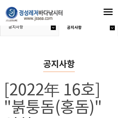
Togg
navig
공지사항
공지사항
공지사항
[2022年 16호]
"붉퉁돔(홍돔)"