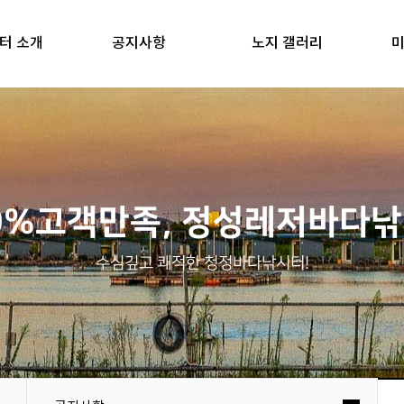
터 소개
공지사항
노지 갤러리
미
0%고객만족, 정성레저바다
수심깊고 쾌적한 청정바다낚시터!