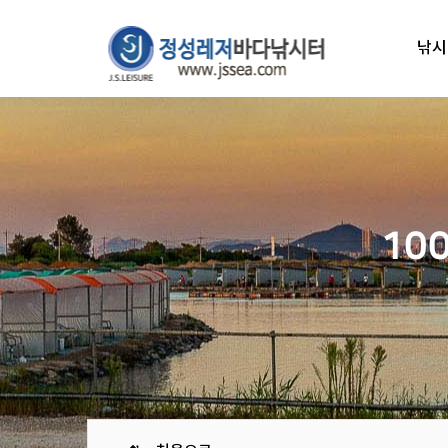
낚시
10