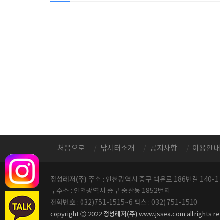
처음으로
낚시터소개
공지사항
이용안내
정성레저(주)
주소 : 인천광역시 중구 백운로 186번길 140-1
구주소 : 인천광역시 중구 중산동 1852번지
전화번호
팩스
: 032)751-1515~6
: 032) 751-1510
정성레저(주)
copyright ⓒ 2022
www.jssea.com all rights r