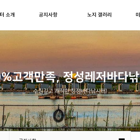
터 소개
공지사항
노지 갤러리
미
0%고객만족, 정성레저바다
수심깊고 쾌적한 청정바다낚시터!