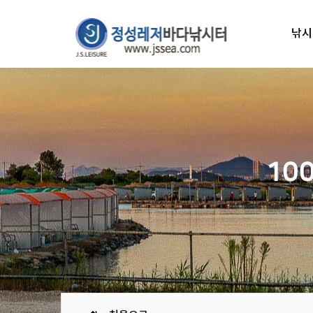
낚시
10